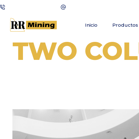
+(123) 1234-567-8901
wilmer@qodeinteractive.com
Inicio
Productos 
TWO CO