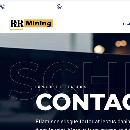
+(123) 1234-567-8901
wilmer@qodeinteractive.com
Inic
SCH
EXPLORE THE FEATURES
CONTAC
Etiam scelerisque tortor at lectus dap