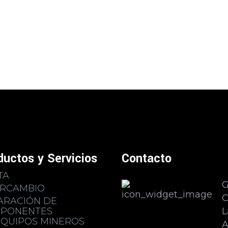
ductos y Servicios
Contacto
TA
ERCAMBIO
C
ARACIÓN DE
PONENTES
L
EQUIPOS MINEROS
A