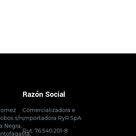
Razón Social
Gomez
Comercializadora e
obos s/n,
importadora RyR SpA
a Negra,
Rut: 76.540.201-8
ntofagasta,