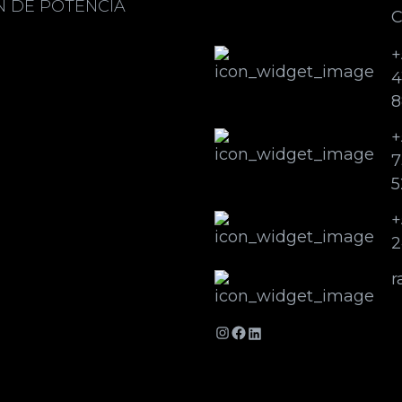
N DE POTENCIA
C
+
4
8
+
7
5
+
2
r