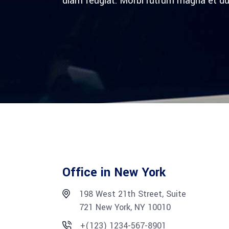
diam feugiat. Morbi rutrum magna et du
Office in New York
198 West 21th Street, Suite
721 New York, NY 10010
+(123) 1234-567-8901