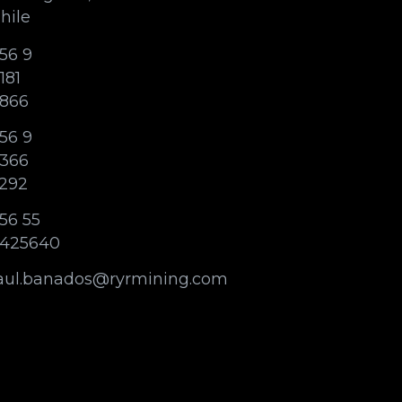
hile
56 9
181
866
56 9
366
292
56 55
425640
aul.banados@ryrmining.com